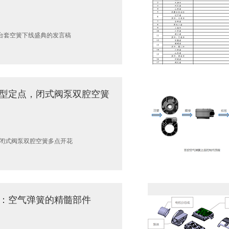
万台套空簧下线盛典的发言稿
型定点，闭式阀泵双腔空簧
闭式阀泵双腔空簧多点开花
：空气弹簧的精髓部件