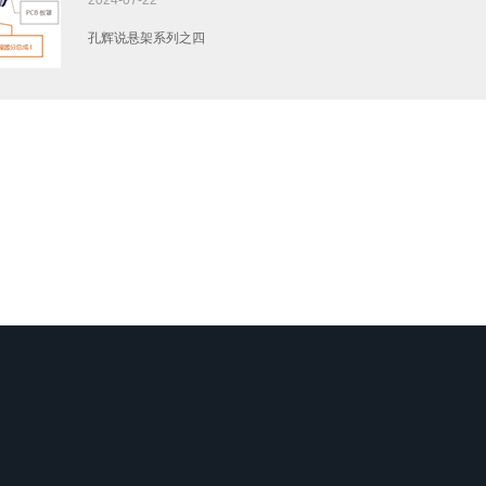
孔辉说悬架系列之四