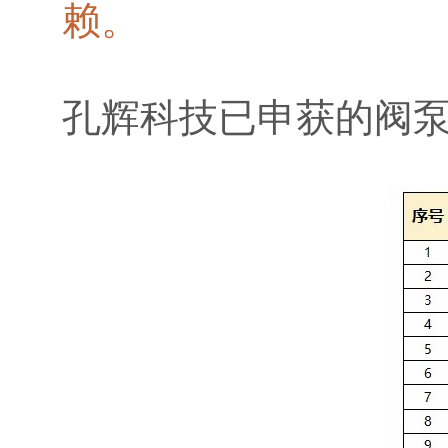
赖。
孔辉科技已申获的阀