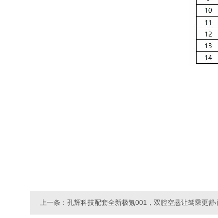
上一条：孔辉科技配套全新极氪001，双腔空悬让驾乘更舒