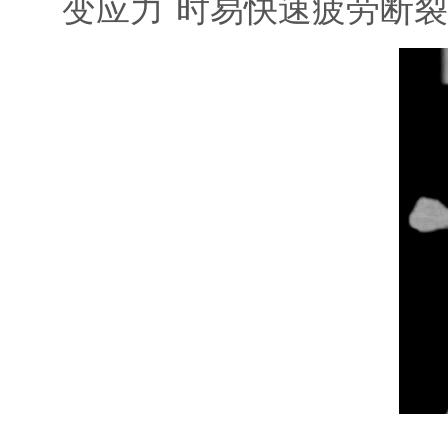
变应力
时易快速疲劳断裂